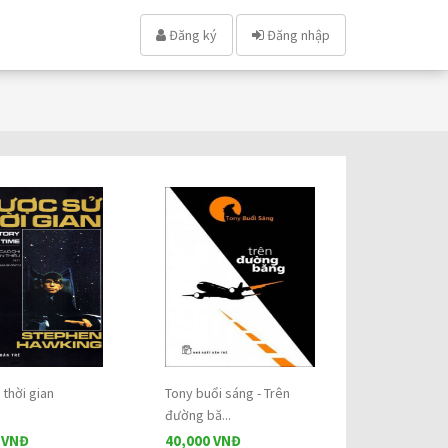
Đăng ký
Đăng nhập
 thời gian
Tony buổi sáng - Trên
đường bă...
 VNĐ
40,000 VNĐ