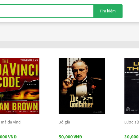
Tìm kiếm
 mã da vinci
Bố già
Lược sử
,000 VNĐ
50,000 VNĐ
30,000