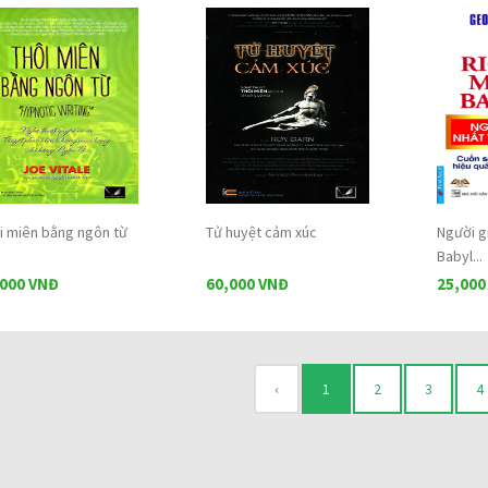
i miên bằng ngôn từ
Tử huyệt cảm xúc
Người g
Babyl...
,000 VNĐ
60,000 VNĐ
25,000
‹
1
2
3
4