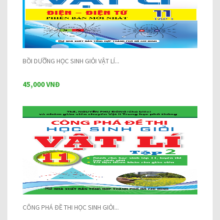
BỒI DƯỠNG HỌC SINH GIỎI VẬT LÍ...
45,000 VNĐ
CÔNG PHÁ ĐỀ THI HỌC SINH GIỎI...